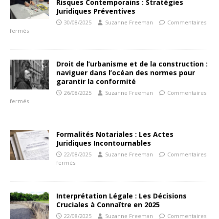
Risques Contemporains : Stratégies
Juridiques Préventives
30/08/2025
Suzanne Freeman
Commentaires
fermés
Droit de l’urbanisme et de la construction :
naviguer dans l’océan des normes pour
garantir la conformité
26/08/2025
Suzanne Freeman
Commentaires
fermés
Formalités Notariales : Les Actes
Juridiques Incontournables
22/08/2025
Suzanne Freeman
Commentaires
fermés
Interprétation Légale : Les Décisions
Cruciales à Connaître en 2025
22/08/2025
Suzanne Freeman
Commentaires