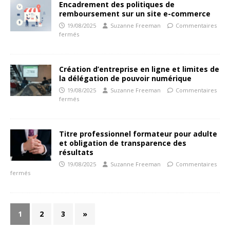
Encadrement des politiques de
remboursement sur un site e-commerce
19/08/2025
Suzanne Freeman
Commentaires
fermés
Création d’entreprise en ligne et limites de
la délégation de pouvoir numérique
19/08/2025
Suzanne Freeman
Commentaires
fermés
Titre professionnel formateur pour adulte
et obligation de transparence des
résultats
19/08/2025
Suzanne Freeman
Commentaires
fermés
1
2
3
»