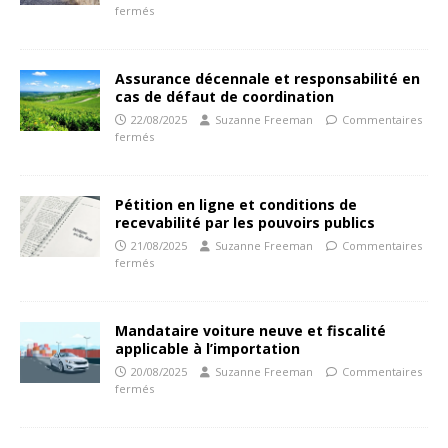
fermés
Assurance décennale et responsabilité en
cas de défaut de coordination
22/08/2025
Suzanne Freeman
Commentaires
fermés
Pétition en ligne et conditions de
recevabilité par les pouvoirs publics
21/08/2025
Suzanne Freeman
Commentaires
fermés
Mandataire voiture neuve et fiscalité
applicable à l’importation
20/08/2025
Suzanne Freeman
Commentaires
fermés