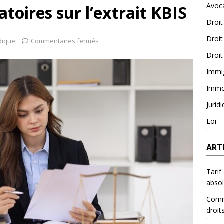
Avoc
toires sur l’extrait KBIS
Droit
Droit
idique
Commentaires fermés
Droit
Immi
Immob
Jurid
Loi
ART
Tarif
abso
Comme
droit