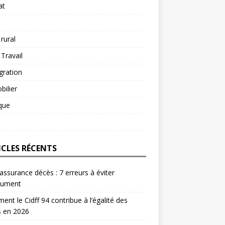
at
 rural
 Travail
gration
ilier
ique
ICLES RÉCENTS
 assurance décès : 7 erreurs à éviter
lument
nt le Cidff 94 contribue à l’égalité des
s en 2026