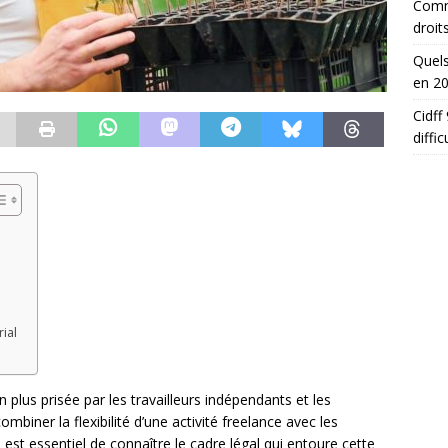
Comme
droit
Quels
en 2
Cidff
diffic
ial
n plus prisée par les travailleurs indépendants et les
 combiner la flexibilité d’une activité freelance avec les
 est essentiel de connaître le cadre légal qui entoure cette