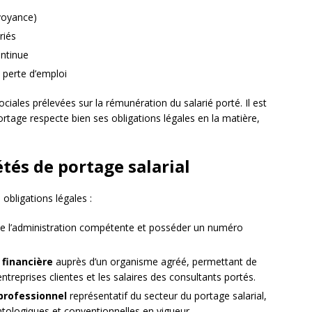
évoyance)
riés
ontinue
 perte d’emploi
ociales prélevées sur la rémunération du salarié porté. Il est
ortage respecte bien ses obligations légales en la matière,
étés de portage salarial
 obligations légales :
e l’administration compétente et posséder un numéro
 financière
auprès d’un organisme agréé, permettant de
treprises clientes et les salaires des consultants portés.
professionnel
représentatif du secteur du portage salarial,
ntologiques et conventionnelles en vigueur.