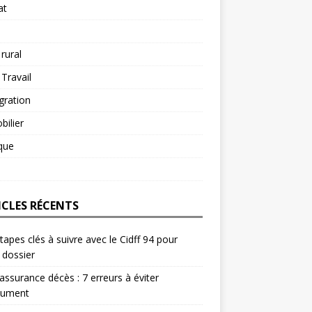
at
 rural
 Travail
gration
ilier
ique
ICLES RÉCENTS
tapes clés à suivre avec le Cidff 94 pour
 dossier
 assurance décès : 7 erreurs à éviter
lument