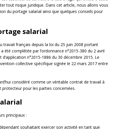
ter tout risque juridique. Dans cet article, nous allons vous
tion du portage salarial ainsi que quelques conseils pour
ortage salarial
 travail français depuis la loi du 25 juin 2008 portant
i a été complétée par l’ordonnance n°2015-380 du 2 avril
ret d’application n°2015-1886 du 30 décembre 2015. Le
nvention collective spécifique signée le 22 mars 2017 entre
urd’hui considéré comme un véritable contrat de travail à
et protecteur pour les parties concernées.
alarial
urs principaux :
 indépendant souhaitant exercer son activité en tant que