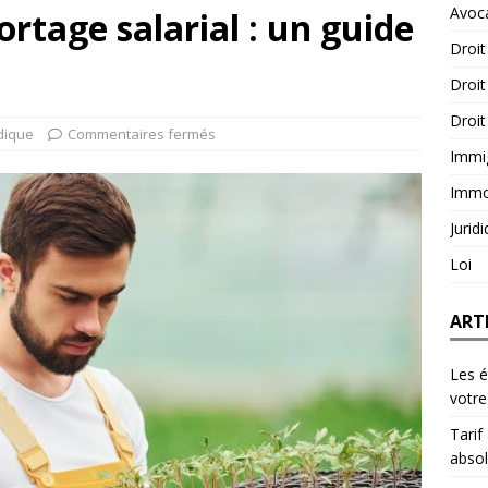
Avoc
ortage salarial : un guide
Droit
Droit
Droit
idique
Commentaires fermés
Immi
Immob
Jurid
Loi
ART
Les é
votre
Tarif
abso