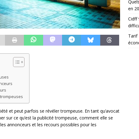
Quels
en 2
Cidff
diffic
Tarif
écon
euses
onceurs
urs
s trompeuses
iété et peut parfois se révéler trompeuse. En tant qu’avocat
mer sur ce qu’est la publicité trompeuse, comment elle se
les annonceurs et les recours possibles pour les