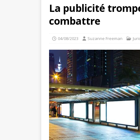
La publicité tromp
combattre
04/08/2023
Suzanne Freeman
Jur