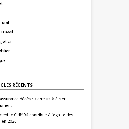
at
 rural
 Travail
gration
ilier
ique
ICLES RÉCENTS
 assurance décès : 7 erreurs à éviter
lument
nt le Cidff 94 contribue à l’égalité des
s en 2026