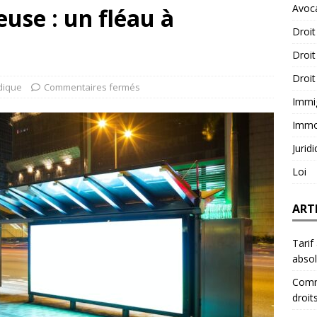
Avoc
euse : un fléau à
Droit
Droit
Droit
idique
Commentaires fermés
Immi
Immob
Jurid
Loi
ART
Tarif
abso
Comme
droit