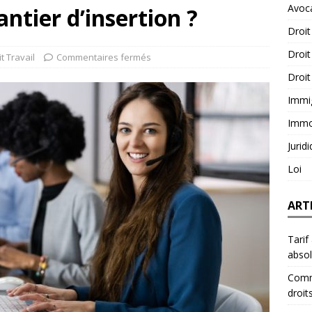
Avoc
ntier d’insertion ?
Droit
Droit
t Travail
Commentaires fermés
Droit
Immi
Immob
Jurid
Loi
ART
Tarif
abso
Comme
droit