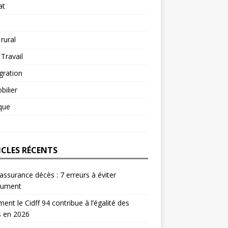
at
 rural
 Travail
gration
ilier
ique
ICLES RÉCENTS
 assurance décès : 7 erreurs à éviter
lument
nt le Cidff 94 contribue à l’égalité des
s en 2026