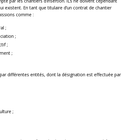
pte par les chantiers d’insertion. iLs ne doivent cependant
i existent. En tant que titulaire d’un contrat de chantier
 missions comme :
al ;
iation ;
tif ;
ement ;
 par différentes entités, dont la désignation est effectuée par
lture ;